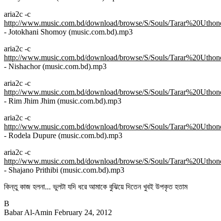
aria2c -c
http://www.music.com.bd/download/browse/S/Souls/Tarar%20Uthon
- Jotokhani Shomoy (music.com.bd).mp3
aria2c -c
http://www.music.com.bd/download/browse/S/Souls/Tarar%20Uthon
- Nishachor (music.com.bd).mp3
aria2c -c
http://www.music.com.bd/download/browse/S/Souls/Tarar%20Uthon
- Rim Jhim Jhim (music.com.bd).mp3
aria2c -c
http://www.music.com.bd/download/browse/S/Souls/Tarar%20Uthon
- Rodela Dupure (music.com.bd).mp3
aria2c -c
http://www.music.com.bd/download/browse/S/Souls/Tarar%20Uthon
- Shajano Prithibi (music.com.bd).mp3
কিন্তু কাজ হলনা... ভুলটা যদি ধরে আমাকে বুঝিয়ে দিতেন খুবই উপকৃত হতাম
B
Babar Al-Amin
February 24, 2012