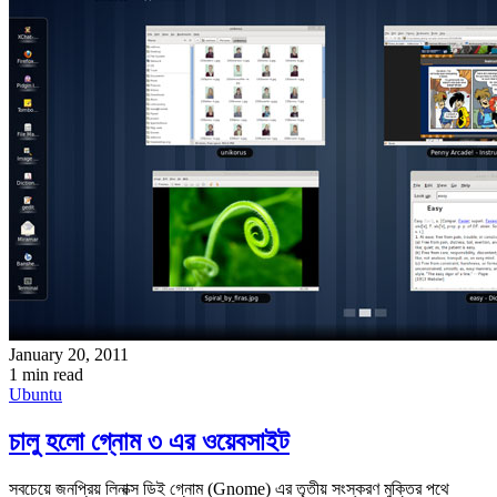
January 20, 2011
1 min read
Ubuntu
চালু হলো গ্নোম ৩ এর ওয়েবসাইট
সবচেয়ে জনপ্রিয় লিনাক্স ডিই গ্নোম (Gnome) এর তৃতীয় সংস্করণ মুক্তির পথে