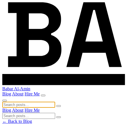
Babar Al-Amin
Blog
About
Hire Me
Blog
About
Hire Me
← Back to Blog