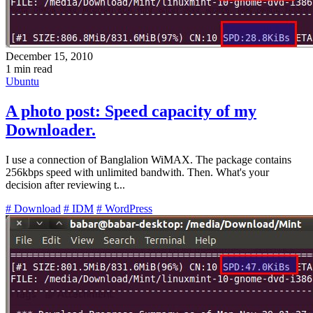
December 15, 2010
1 min read
Ubuntu
A photo post: Speed capacity of my
Downloader.
I use a connection of Banglalion WiMAX. The package contains
256kbps speed with unlimited bandwith. Then. What's your
decision after reviewing t...
# Download
# IDM
# WordPress