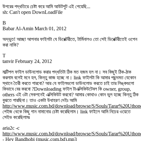
উপরের পদ্ধতিরে চেষ্টা করে আমি আউটপুট এই পেয়েছি...
sh: Can't open DownLoadFile
B
Babar Al-Amin
March 01, 2012
অদ্ভুত! আচ্ছা আপনার ফাইলটা যে ডিরেক্টরীতে, টার্মিনালও তো সেই ডিরেক্টরীতেই ওপেন
করা নাকি?
T
tanvir
February 24, 2012
মাল্টিপল ফাইল ডাউনলোড করার পদ্ধতিটা ঠিক মত হজম হল না। সব কিছুই ঠিক-ঠাক
করলাম বলেই মনে হল, কিন্তু কাজ হচ্ছে না। link ফাইলটা কি আমার পছন্দমত যেকোন
স্থানে তৈরী করতে পারবো? আর যে ফাইলগুলো ডাউনলোড করতে চাই তার লিঙ্কগুলো
কিভাবে বের করবো ?Downloading ফাইল টাএক্সিকিউটেবল কি owner, group,
others এই ৩টা সেকশনেই এক্সিকিউট করবো? আমার কোথাও কোন ভুল হচ্ছে কিন্তু ঠিক
বুঝতে পারছিনা। তাও একটা উধাহরণ দেইঃ আমি
http://www.music.com.bd/download/browse/S/Souls/Tarar%20Uthon
পেইজ থেকে কিছু গান নামানোর চেষ্টা করেছিলাম। link ফাইলে আমি নিচের ওয়েতে
সেইভ করেছিলামঃ
aria2c -c
http://www.music.com.bd/download/browse/S/Souls/Tarar%20Uthon
- Hey Bandhobi (music.com.bd).mp3