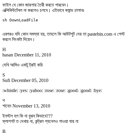
ফাইল যে কোন জায়গায় তৈরী করতে পারবেন।
এক্সিকিউটেবল না করলেও চলবে। এইভাবে কমান্ড চালানঃ
sh DownLoadFile
এরপরও যদি কোন সমস্যা হয়, তাহলে কি আউটপুট দেয় তা pastebin.com এ পেস্ট
করলে লিংকটা দিয়েন।
H
hasan
December 11, 2010
দেখি আমিও একটু ট্রাই করি
S
Sufi
December 05, 2010
:whistle: :yes: :yahoo: :rose: :rose: :good: :good: :bye:
শ
শাহেদ
November 13, 2010
ইনস্টল হল কি না বুঝব কিভাবে???
ফ্লাশগট ত দেখায় না, কন্ট্রল প্যনেলও পাওয়া যায় না
B