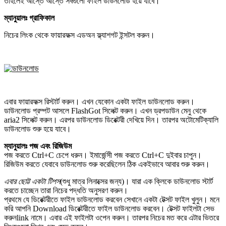
তাহলেই আস্তে আস্তে সবগুলো ফাইল ডাউনলোড হয়ে যাবে।
ম্যানুয়ালঃ গ্রাফিকাল
নিচের লিংক থেকে ফায়ারফক্স এডঅন ফ্ল্যাশগট ইন্সটল করুন।
এবার ফায়ারফক্স রিস্টার্ট করুন। এখন যেকোন একটা ফাইল ডাউনলোড করুন।
ডাউনলোড প্রম্পট আসলে FlashGot সিলেক্ট করুন। এখন ড্রপডাউন মেনু থেকে
aria2 সিলেক্ট করুন। এরপর ডাউনলোড ডিরেক্টরী দেখিয়ে দিন। তারপর অটোমেটিক্যালি
ডাউনলোড শুরু হয়ে যাবে।
ম্যানুয়ালঃ পজ এবং রিজিউম
পজ করতে Ctrl+C চেপে ধরুন। ইমার্জেন্সী পজ করতে Ctrl+C দুইবার চাপুন।
রিজিউম করতে যেবাবে ডাউনলোড শুরু করেছিলেন ঠিক একইভাবে আবার শুরু করুন।
এবার ছোট্ট একটা টিপস
(শুধু মাত্র লিনাক্সের জন্য)। যারা এক ক্লিকে ডাউনলোড স্টার্ট
করতে চাচ্ছেন তারা নিচের পদ্ধতি অনুসরণ করুন।
প্রথমে যে ডিরেক্টরীতে ফাইল ডাউনলোড করবেন সেখানে একটা টেক্সট ফাইল খুলুন। মনে
করি আপনি Download ডিরেক্টরীতে ফাইল ডাউনলোড করবেন। টেক্সট ফাইলটা সেভ
করুনlink নামে। এবার এই ফাইলটা ওপেন করুন। তারপর নিচের মত করে এটার ভিতরে