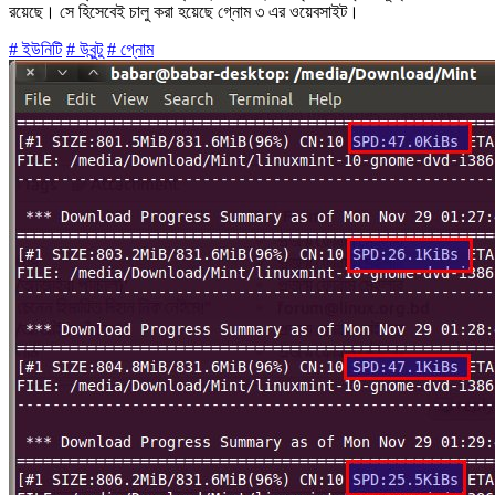
রয়েছে। সে হিসেবেই চালু করা হয়েছে গ্নোম ৩ এর ওয়েবসাইট।
# ইউনিটি
# উবুন্টু
# গ্নোম