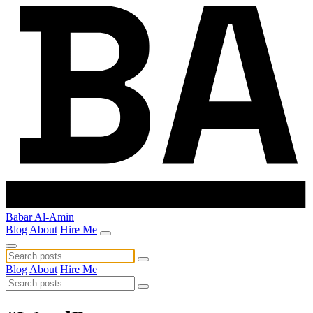
Babar Al-Amin
Blog
About
Hire Me
Blog
About
Hire Me