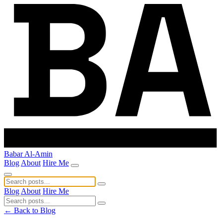
Babar Al-Amin
Blog
About
Hire Me
Blog
About
Hire Me
← Back to Blog