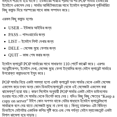
মাধ্যমে পাঠানো হয়ে থাকে। ইউজারের পরিচয় প্রমাণের পর POP সার্ভার ইউজারের
ইমেইলে একসেস দেয়। সার্ভার আর্কিটেকচারের সাথে ইমেইল ক্লায়েন্টগুলা পূর্বনির্ধারিত
কিছু কমান্ড দিয়ে পরস্পরের সাথে কাজ সম্পাদন করে।
এরকম কিছু কমান্ড হলোঃ
USER – ইউজার আইডির জন্য
PASS – পাসওয়ার্ডের জন্য
LIST – ইমেইল লিস্ট দেখার জন্য
DELE – মেসেজ মুছে ফেলার জন্য
QUIT – কাজ শেষ করার জন্য
ইমেইল ক্লায়েন্ট POP সার্ভারের সাথে সাধারণত 110 পোর্টে কানেক্ট করে। এরপর
অথেন্টিকেশন, ইমেইল দেখা, মেসেজ মুছে ফেলা ইত্যাদির জন্য মেইল ক্লায়েন্ট সার্ভারে
উপরোক্ত কমান্ডগুলো ইস্যু করে।
POP সার্ভার নিয়ে একটা সমস্যা হলো একটা ক্লায়েন্ট যখন সার্ভার থেকে একটা মেসেজ
একসেস করে তখন অন্য কোন ডিভাইস/ক্লায়েন্ট থেকে ওই মেসেজটা একসেস করা
ঝামেলাপূর্ণ হয়ো যায়। কারণ সিস্টেম অনুযায়ী POP সার্ভার একটা মেইল ডাউনলোড
হওয়ার পরে সেটা সে সার্ভার থেকে ডিলেট কয়ে দেয়। যদিও কিছু কিছু ক্ষেত্রে “Keep a
copy on server” টাইপ কোন অপশন থাকে যেটার মাধ্যমে ইমেইল ক্লায়েন্টগুলো
সার্ভারকে বলে দেয় যাতে মেসেজটা মুছে না ফেলা হয়। কিন্তু তারপরও এটা বিভিন্ন
ডিভাইসে মেইলটার একাধিক কপির সৃষ্টি করে এবং শেষ পর্যন্ত মেইল ম্যানেজমেন্ট একটা
বিশাল ঝামেলা হয়ে দাড়ায়।