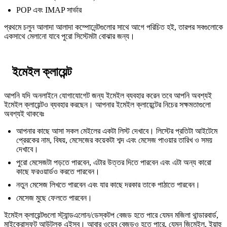
POP এবং IMAP সার্ভার
প্রথমে চলুন আলাদা আলাদা কম্পোনেন্টগুলোর সাথে আগে পরিচিত হই, তারপর সবগুলোকে
একসাথে মেলানো যাবে পুরো সিস্টেমটা বোঝার জন্য।
ইমেইল ক্লায়েন্ট
আপনি যদি অনলাইনে যোগাযোগেট জন্য ইমেইল ব্যবহার করেন তবে আপনি অবশ্যই
ইমেইল ক্লায়েন্টও ব্যবহার করছেন। আপনার ইমেইল ক্লায়েন্টের নিচের সক্ষমতাগুলো
অবশ্যই থাকবেঃ
আপনার কাছে আসা সকল মেইলের একটা লিস্ট দেখাবে। লিস্টের প্রতিটা আইটেমে
প্রেরকের নাম, বিষয়, মেসেজের কয়েকটা শব্দ এবং মেসেজ পাওয়ার তারিখ ও সময়
দেখাবে।
পুরো মেসেজটা পড়তে পারবেন, এটার উত্তর দিতে পারবেন এবং এটা অন্য কারো
কাছে ফরওয়ার্ডও করতে পারবেন।
নতুন মেসেজ লিখতে পারবেন এবং যার কাছে দরকার তাকে পাঠাতে পারবেন।
মেসেজ মুছে ফেলতে পারবেন।
ইমেইল ক্লায়েন্টগুলো স্ট্যান্ডএলোন/ডেস্কটপ বেজড হতে পারে যেমন মজিলা থান্ডারবার্ড,
মাইক্রোসফট আউটলুক এইসব। আবার ওয়েব বেজডও হতে পারে, যেমন জিমেইল, ইয়াহু