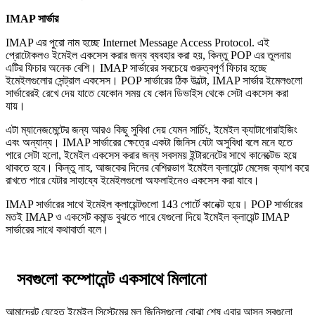
IMAP সার্ভার
IMAP এর পুরো নাম হচ্ছে Internet Message Access Protocol. এই
প্রোটোকলও ইমেইল একসেস করার জন্য ব্যবহার করা হয়, কিন্তু POP এর তুলনায়
এটির ফিচার অনেক বেশি। IMAP সার্ভারের সবচেয়ে গুরুত্বপূর্ণ ফিচার হচ্ছে
ইমেইলগুলোর সেন্ট্রাল একসেস। POP সার্ভারের ঠিক উল্টো, IMAP সার্ভার ইমেলগুলো
সার্ভারেরই রেখে দেয় যাতে যেকোন সময় যে কোন ডিভাইস থেকে সেটা একসেস করা
যায়।
এটা ম্যানেজমেন্টের জন্য আরও কিছু সুবিধা দেয় যেমন সার্চিং, ইমেইল ক্যাটাগোরাইজিং
এবং অন্যান্য। IMAP সার্ভারের ক্ষেত্রে একটা জিনিস যেটা অসুবিধা বলে মনে হতে
পারে সেটা হলো, ইমেইল একসেস করার জন্য সবসময় ইন্টারনেটের সাথে কানেক্টেড হয়ে
থাকতে হবে। কিন্তু নাহ, আজকের দিনের বেশিরভাগ ইমেইল ক্লায়েন্ট মেসেজ ক্যাশ করে
রাখতে পারে যেটার সাহায্যে ইমেইলগুলো অফলাইনেও একসেস করা যাবে।
IMAP সার্ভারের সাথে ইমেইল ক্লায়েন্টগুলো 143 পোর্টে কানেক্ট হয়ে। POP সার্ভারের
মতই IMAP ও একসেট কমান্ড বুঝতে পারে যেগুলো দিয়ে ইমেইল ক্লায়েন্ট IMAP
সার্ভারের সাথে কথাবার্তা বলে।
সবগুলো কম্পোনেন্ট একসাথে মিলানো
আমাদেরট যেহেতু ইমেইল সিস্টেমের মূল জিনিসগুলো বোঝা শেষ এবার আসুন সবগুলো