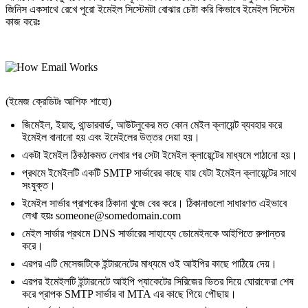
জিনিস একসাথে রেখে পুরো ইমেইল সিস্টেমটা বোঝার চেষ্টা করি কিভাবে ইমেইল সিস্টেম
কাজ করেঃ
(ইমেজ ক্রেডিটঃ আশিফ শাহো)
জিমেইল, ইয়াহু, থান্ডারবার্ড, আউটলুকের মত কোন মেইল ক্লায়েন্ট ব্যবহার করে
ইমেইল বানানো হয় এবং ইমেইলের উত্তর দেয়া হয়।
একটা ইমেইল ঠিকঠাকমত লেখার পর সেটা ইমেইল ক্লায়েন্টের মাধ্যমে পাঠানো‌ হয়।
প্রথমে ইমেইলটি একটি SMTP সার্ভারের কাছে যায় যেটা ইমেইল ক্লায়েন্টের সাথে
সংযুক্ত।
ইমেইল সার্ভার প্রাপকের ঠিকানা খুজে বের করে। ঠিকানাগুলো সাধারণত এইভাবে
লেখা হয়ঃ
someone@somedomain.com
মেইল সার্ভার প্রথমে DNS সার্ভারের সাহায্যে ডোমেইনকে আইপিতে রুপান্তর
করে।
এরপর এটি মেসেজটিকে ইন্টারনেটের মাধ্যমে ওই আইপির কাছে পাঠিয়ে দেয়।
এরপর ইমেইলটি ইন্টারনেটে আইপি প্যাকেটের সিরিজের ভিতর দিয়ে ঘোরাফেরা শেষ
করে প্রাপক SMTP সার্ভার বা MTA এর কাছে গিয়ে পৌছায়।