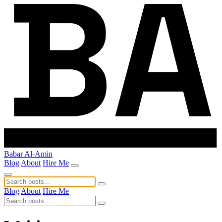
Babar Al-Amin
Blog
About
Hire Me
Blog
About
Hire Me