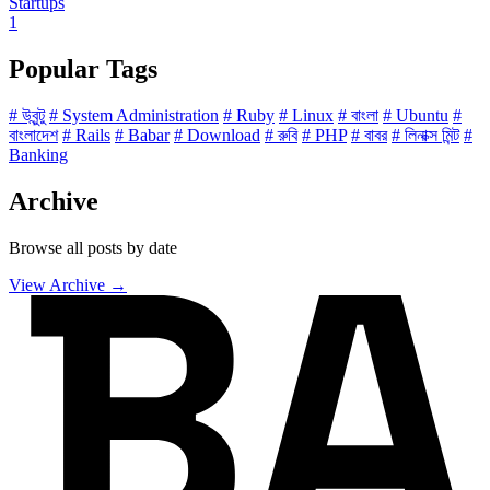
Startups
1
Popular Tags
# উবুন্টু
# System Administration
# Ruby
# Linux
# বাংলা
# Ubuntu
#
বাংলাদেশ
# Rails
# Babar
# Download
# রুবি
# PHP
# বাবর
# লিনাক্স মিন্ট
#
Banking
Archive
Browse all posts by date
View Archive →