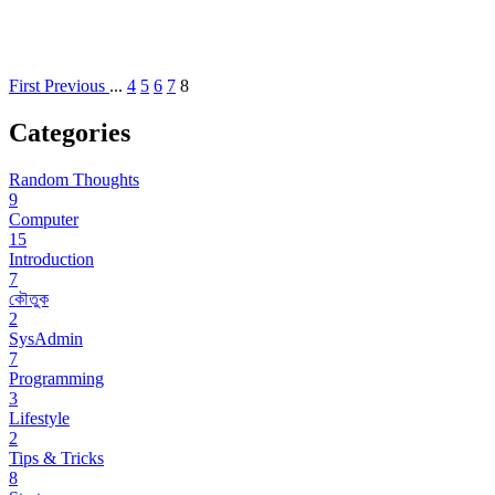
First
Previous
...
4
5
6
7
8
Categories
Random Thoughts
9
Computer
15
Introduction
7
কৌতুক
2
SysAdmin
7
Programming
3
Lifestyle
2
Tips & Tricks
8